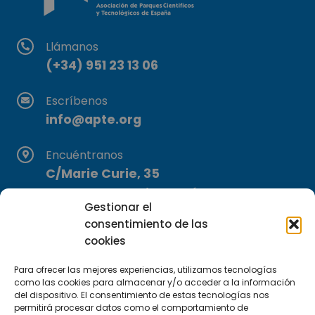
Llámanos
(+34) 951 23 13 06
Escríbenos
info@apte.org
Encuéntranos
C/Marie Curie, 35
29590 Campanillas, Málaga
Gestionar el
consentimiento de las
cookies
Para ofrecer las mejores experiencias, utilizamos tecnologías
como las cookies para almacenar y/o acceder a la información
del dispositivo. El consentimiento de estas tecnologías nos
permitirá procesar datos como el comportamiento de
Suscríbete a nuestra Newsletter