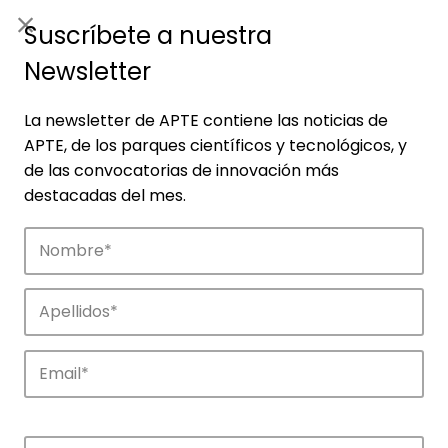
ES
|
ENG
Suscríbete a nuestra
Newsletter
La newsletter de APTE contiene las noticias de
APTE, de los parques científicos y tecnológicos, y
de las convocatorias de innovación más
destacadas del mes.
Empresas
Descubre las empresas que impulsan la
innovación en los parques de APTE.