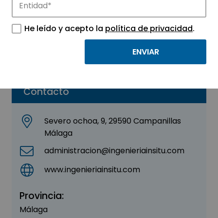
Ingeniería Insitu, S.L.
He leído y acepto la
política de privacidad
.
Sector:
INGENIERIA, CONSULTORIA Y ASESORIA
Parque:
Málaga TechPark
Contacto
Severo ochoa, 9, 29590 Campanillas
Málaga
administracion@ingenieriainsitu.com
www.ingenieriainsitu.com
Provincia:
Málaga