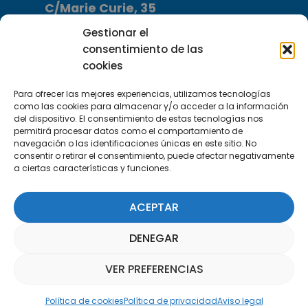
C/Marie Curie, 35
29590 Campanillas, Málaga
Gestionar el
consentimiento de las
cookies
Para ofrecer las mejores experiencias, utilizamos tecnologías
como las cookies para almacenar y/o acceder a la información
del dispositivo. El consentimiento de estas tecnologías nos
permitirá procesar datos como el comportamiento de
Suscríbete a nuestra Newsletter
navegación o las identificaciones únicas en este sitio. No
consentir o retirar el consentimiento, puede afectar negativamente
a ciertas características y funciones.
SUSCRÍBETE AQUÍ
ACEPTAR
DENEGAR
VER PREFERENCIAS
Asistente Parquepedia
Política de cookies
Política de privacidad
Aviso legal