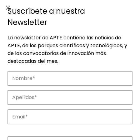
ES
|
ENG
Suscríbete a nuestra
Newsletter
La newsletter de APTE contiene las noticias de
APTE, de los parques científicos y tecnológicos, y
de las convocatorias de innovación más
destacadas del mes.
Empresas
Descubre las empresas que impulsan la
innovación en los parques de APTE.