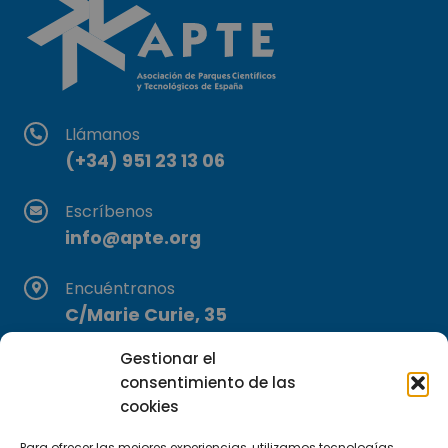
Llámanos
(+34) 951 23 13 06
Escríbenos
info@apte.org
Encuéntranos
C/Marie Curie, 35
29590 Campanillas, Málaga
Gestionar el
consentimiento de las
cookies
Para ofrecer las mejores experiencias, utilizamos tecnologías