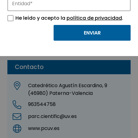
INNCEINNMAT, S.L.
He leído y acepto la
política de privacidad
.
Sector:
INDUSTRIAL
Parque:
Parc Científic de la Universitat de
València
Contacto
Catedrético Agustín Escardino, 9
(46980) Paterna-Valencia
963544758
parc.cientific@uv.es
www.pcuv.es