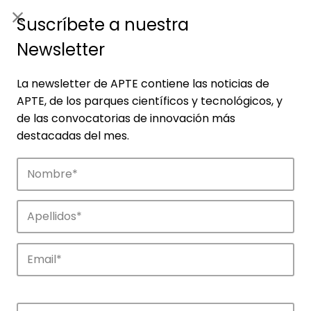
ES
|
ENG
Suscríbete a nuestra
Newsletter
La newsletter de APTE contiene las noticias de
APTE, de los parques científicos y tecnológicos, y
de las convocatorias de innovación más
destacadas del mes.
Empresas
Descubre las empresas que impulsan la
innovación en los parques de APTE.