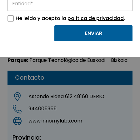
Innomy Biotech, S.L.
He leído y acepto la
política de privacidad
.
Sector:
AGROALIMENTACIÓN -
BIOTECNOLOGÍA
Subsector:
Agroalimentación
Parque:
Parque Tecnológico de Euskadi – Bizkaia
Contacto
Astondo Bidea 612 48160 DERIO
944005355
www.innomylabs.com
Provincia: