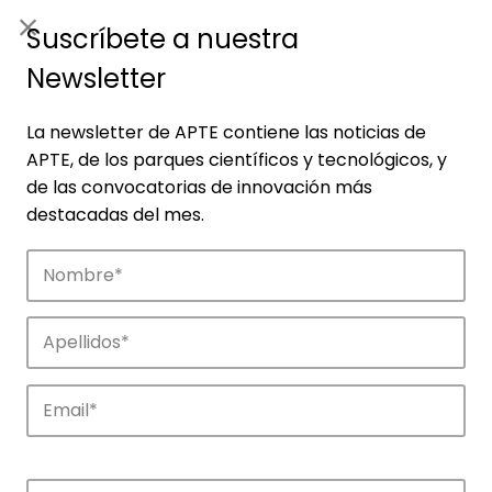
ES
|
ENG
Suscríbete a nuestra
Newsletter
La newsletter de APTE contiene las noticias de
APTE, de los parques científicos y tecnológicos, y
de las convocatorias de innovación más
destacadas del mes.
Empresas
Descubre las empresas que impulsan la
innovación en los parques de APTE.