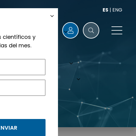
ES
|
ENG
 científicos y
as del mes.