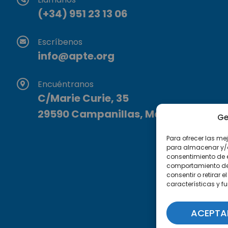
(+34) 951 23 13 06
Escríbenos
info@apte.org
Encuéntranos
C/Marie Curie, 35
29590 Campanillas, Málaga
Ge
Para ofrecer las me
para almacenar y/o 
consentimiento de 
comportamiento de n
consentir o retirar
características y f
ACEPTA