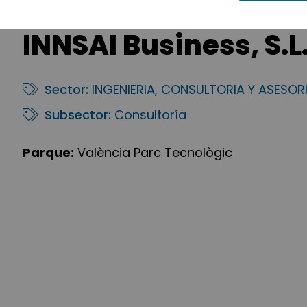
INNSAI Business, S.L
Sector:
INGENIERIA, CONSULTORIA Y ASESOR
Subsector:
Consultoría
Parque:
València Parc Tecnològic