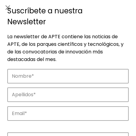
ES
|
ENG
Suscríbete a nuestra
Newsletter
La newsletter de APTE contiene las noticias de
APTE, de los parques científicos y tecnológicos, y
de las convocatorias de innovación más
destacadas del mes.
Empresas
Descubre las empresas que impulsan la
innovación en los parques de APTE.