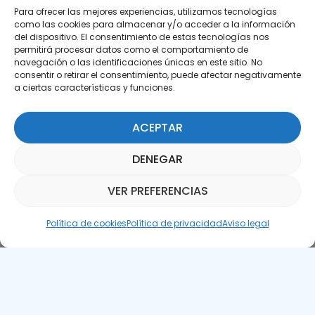
Para ofrecer las mejores experiencias, utilizamos tecnologías
como las cookies para almacenar y/o acceder a la información
del dispositivo. El consentimiento de estas tecnologías nos
permitirá procesar datos como el comportamiento de
Suscríbete a nuestra Newsletter
navegación o las identificaciones únicas en este sitio. No
consentir o retirar el consentimiento, puede afectar negativamente
SUSCRÍBETE AQUÍ
a ciertas características y funciones.
ACEPTAR
DENEGAR
VER PREFERENCIAS
Asistente Parquepedia
Política de cookies
Política de privacidad
Aviso legal
Aviso legal
Política de cookies
APTE © 2025 – Todos los derechos reservados