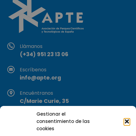
Llámanos
(+34) 951 23 13 06
Escríbenos
info@apte.org
Encuéntranos
C/Marie Curie, 35
29590 Campanillas, Málaga
Gestionar el
consentimiento de las
cookies