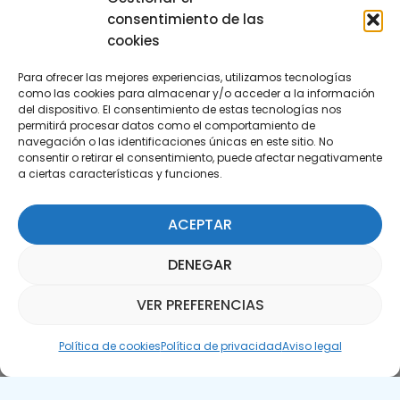
consentimiento de las
cookies
Para ofrecer las mejores experiencias, utilizamos tecnologías
como las cookies para almacenar y/o acceder a la información
del dispositivo. El consentimiento de estas tecnologías nos
permitirá procesar datos como el comportamiento de
Suscríbete a nuestra Newsletter
navegación o las identificaciones únicas en este sitio. No
consentir o retirar el consentimiento, puede afectar negativamente
a ciertas características y funciones.
SUSCRÍBETE AQUÍ
ACEPTAR
DENEGAR
VER PREFERENCIAS
Asistente Parquepedia
Política de cookies
Política de privacidad
Aviso legal
Aviso legal