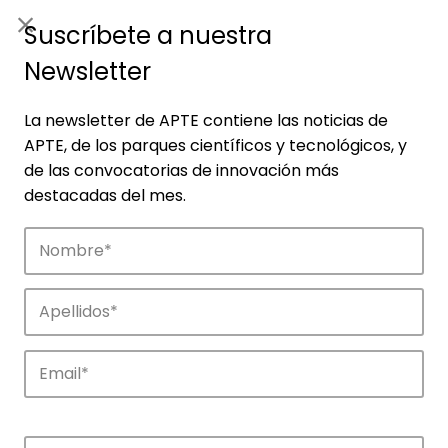
ES
|
ENG
Suscríbete a nuestra
Newsletter
La newsletter de APTE contiene las noticias de
APTE, de los parques científicos y tecnológicos, y
de las convocatorias de innovación más
destacadas del mes.
Empresas
Descubre las empresas que impulsan la
innovación en los parques de APTE.