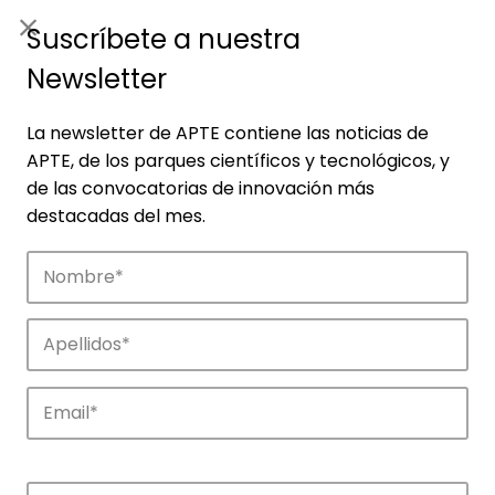
ES
|
ENG
Suscríbete a nuestra
Newsletter
La newsletter de APTE contiene las noticias de
APTE, de los parques científicos y tecnológicos, y
de las convocatorias de innovación más
destacadas del mes.
Empresas
Descubre las empresas que impulsan la
innovación en los parques de APTE.