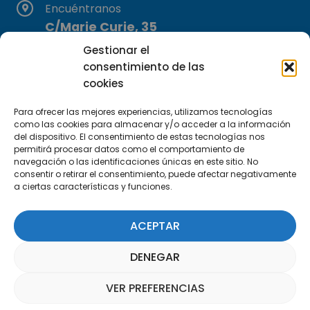
Encuéntranos
C/Marie Curie, 35
29590 Campanillas, Málaga
Gestionar el
consentimiento de las
cookies
Para ofrecer las mejores experiencias, utilizamos tecnologías
como las cookies para almacenar y/o acceder a la información
del dispositivo. El consentimiento de estas tecnologías nos
permitirá procesar datos como el comportamiento de
Suscríbete a nuestra Newsletter
navegación o las identificaciones únicas en este sitio. No
consentir o retirar el consentimiento, puede afectar negativamente
a ciertas características y funciones.
SUSCRÍBETE AQUÍ
ACEPTAR
DENEGAR
VER PREFERENCIAS
Asistente Parquepedia