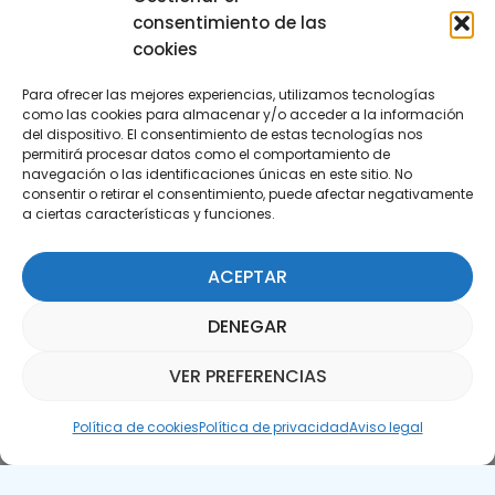
consentimiento de las
cookies
Para ofrecer las mejores experiencias, utilizamos tecnologías
como las cookies para almacenar y/o acceder a la información
del dispositivo. El consentimiento de estas tecnologías nos
permitirá procesar datos como el comportamiento de
Suscríbete a nuestra Newsletter
navegación o las identificaciones únicas en este sitio. No
consentir o retirar el consentimiento, puede afectar negativamente
a ciertas características y funciones.
SUSCRÍBETE AQUÍ
ACEPTAR
DENEGAR
VER PREFERENCIAS
Asistente Parquepedia
Política de cookies
Política de privacidad
Aviso legal
Aviso legal