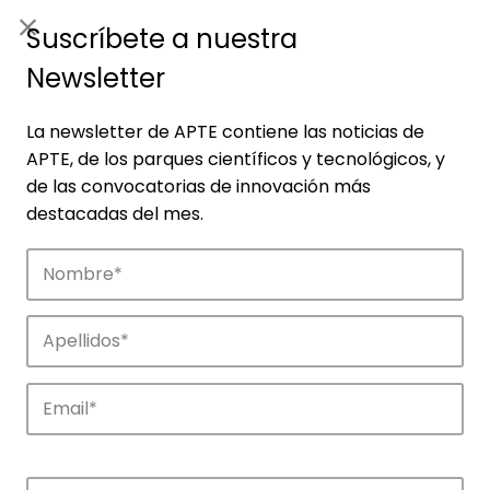
ES
|
ENG
Suscríbete a nuestra
Newsletter
La newsletter de APTE contiene las noticias de
APTE, de los parques científicos y tecnológicos, y
de las convocatorias de innovación más
destacadas del mes.
Empresas
Descubre las empresas que impulsan la
innovación en los parques de APTE.