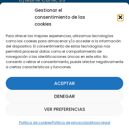
29590 Campanillas, Málaga
Gestionar el
consentimiento de las
cookies
Para ofrecer las mejores experiencias, utilizamos tecnologías
como las cookies para almacenar y/o acceder a la información
del dispositivo. El consentimiento de estas tecnologías nos
permitirá procesar datos como el comportamiento de
Suscríbete a nuestra Newsletter
navegación o las identificaciones únicas en este sitio. No
consentir o retirar el consentimiento, puede afectar negativamente
a ciertas características y funciones.
SUSCRÍBETE AQUÍ
ACEPTAR
DENEGAR
VER PREFERENCIAS
Asistente Parquepedia
Política de cookies
Política de privacidad
Aviso legal