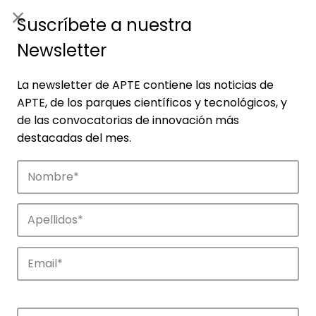
ES
|
ENG
Suscríbete a nuestra
Newsletter
La newsletter de APTE contiene las noticias de
APTE, de los parques científicos y tecnológicos, y
de las convocatorias de innovación más
destacadas del mes.
Empresas
Descubre las empresas que impulsan la
innovación en los parques de APTE.