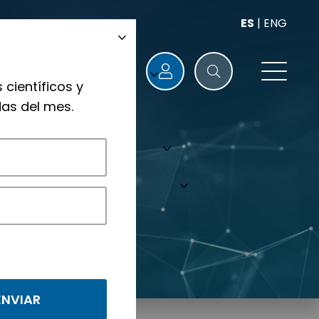
ES
|
ENG
 científicos y
as del mes.