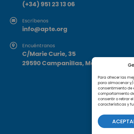
(+34) 951 23 13 06
Escríbenos
info@apte.org
Encuéntranos
C/Marie Curie, 35
29590 Campanillas, Málaga
Ge
Para ofrecer las me
para almacenar y/o 
consentimiento de 
comportamiento de n
consentir o retirar
características y f
ACEPTA