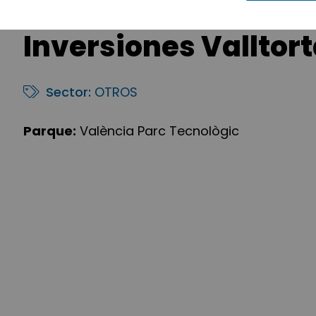
Inversiones Valltorta
Sector:
OTROS
Parque:
València Parc Tecnològic