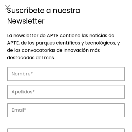
ES
|
ENG
Suscríbete a nuestra
Newsletter
La newsletter de APTE contiene las noticias de
APTE, de los parques científicos y tecnológicos, y
de las convocatorias de innovación más
destacadas del mes.
Empresas
Descubre las empresas que impulsan la
innovación en los parques de APTE.