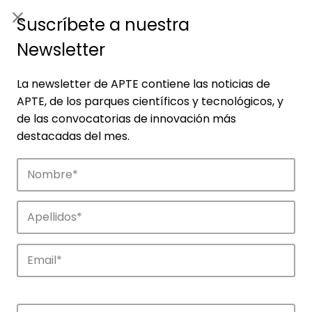
ES
|
ENG
Suscríbete a nuestra
Newsletter
La newsletter de APTE contiene las noticias de
APTE, de los parques científicos y tecnológicos, y
de las convocatorias de innovación más
destacadas del mes.
Empresas
Descubre las empresas que impulsan la
innovación en los parques de APTE.