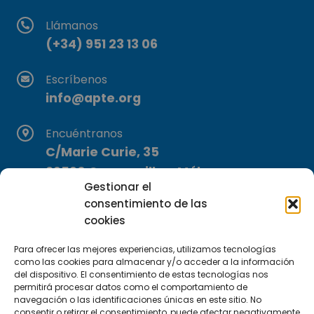
Llámanos
(+34) 951 23 13 06
Escríbenos
info@apte.org
Encuéntranos
C/Marie Curie, 35
29590 Campanillas, Málaga
Gestionar el
consentimiento de las
cookies
Para ofrecer las mejores experiencias, utilizamos tecnologías
como las cookies para almacenar y/o acceder a la información
del dispositivo. El consentimiento de estas tecnologías nos
Suscríbete a nuestra Newsletter
permitirá procesar datos como el comportamiento de
navegación o las identificaciones únicas en este sitio. No
consentir o retirar el consentimiento, puede afectar negativamente