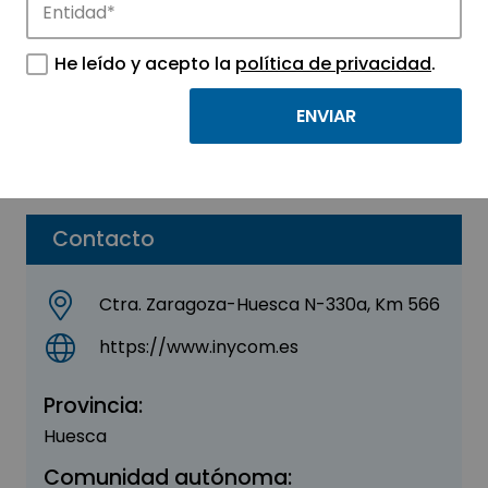
Inycom
He leído y acepto la
política de privacidad
.
Sector:
INGENIERIA, CONSULTORIA Y ASESORIA
Subsector:
Consultoría
Parque:
Parque Tecnológico Walqa
Contacto
Ctra. Zaragoza-Huesca N-330a, Km 566
https://www.inycom.es
Provincia:
Huesca
Comunidad autónoma: