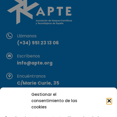
Llámanos
(+34) 951 23 13 06
Escríbenos
info@apte.org
Encuéntranos
C/Marie Curie, 35
29590 Campanillas, Málaga
Gestionar el
consentimiento de las
cookies