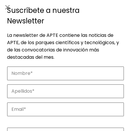
ES
|
ENG
Suscríbete a nuestra
Newsletter
La newsletter de APTE contiene las noticias de
APTE, de los parques científicos y tecnológicos, y
de las convocatorias de innovación más
destacadas del mes.
Empresas
Descubre las empresas que impulsan la
innovación en los parques de APTE.