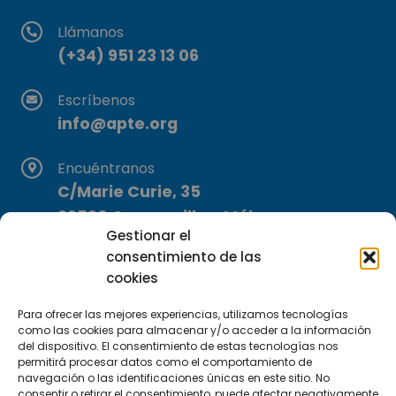
Llámanos
(+34) 951 23 13 06
Escríbenos
info@apte.org
Encuéntranos
C/Marie Curie, 35
29590 Campanillas, Málaga
Gestionar el
consentimiento de las
cookies
Para ofrecer las mejores experiencias, utilizamos tecnologías
como las cookies para almacenar y/o acceder a la información
del dispositivo. El consentimiento de estas tecnologías nos
Suscríbete a nuestra Newsletter
permitirá procesar datos como el comportamiento de
navegación o las identificaciones únicas en este sitio. No
consentir o retirar el consentimiento, puede afectar negativamente