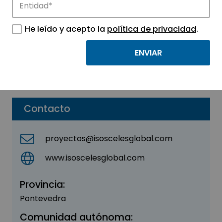
ISOSCELES GLOBAL SL
He leído y acepto la
política de privacidad
.
Sector:
INGENIERIA, CONSULTORIA Y ASESORIA
Subsector:
Construcción
Parque:
Parque Tecnológico de Vigo
Contacto
proyectos@isoscelesglobal.com
www.isoscelesglobal.com
Provincia:
Pontevedra
Comunidad autónoma: