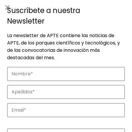
ES
|
ENG
Suscríbete a nuestra
Newsletter
La newsletter de APTE contiene las noticias de
APTE, de los parques científicos y tecnológicos, y
de las convocatorias de innovación más
destacadas del mes.
Empresas
Descubre las empresas que impulsan la
innovación en los parques de APTE.