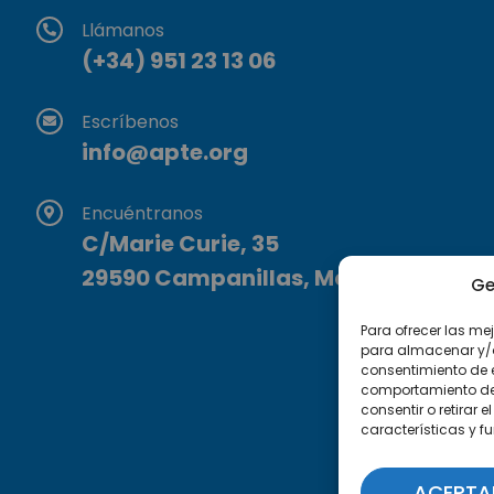
Llámanos
(+34) 951 23 13 06
Escríbenos
info@apte.org
Encuéntranos
C/Marie Curie, 35
29590 Campanillas, Málaga
Ge
Para ofrecer las me
para almacenar y/o 
consentimiento de 
comportamiento de n
consentir o retirar
características y f
ACEPTA