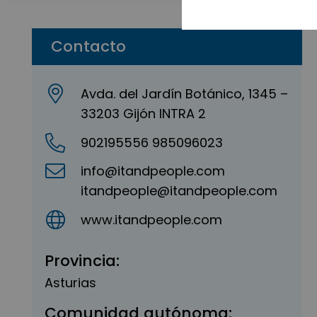
Contacto
Avda. del Jardín Botánico, 1345 –
33203 Gijón INTRA 2
902195556 985096023
info@itandpeople.com
itandpeople@itandpeople.com
www.itandpeople.com
Provincia:
Asturias
Comunidad autónoma: