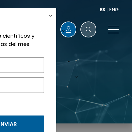
ES
|
ENG
 científicos y
as del mes.