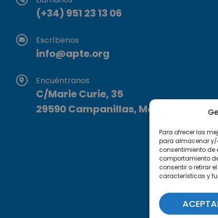
(+34) 951 23 13 06
Escríbenos
info@apte.org
Encuéntranos
C/Marie Curie, 35
29590 Campanillas, Málaga
Ge
Para ofrecer las me
para almacenar y/o 
consentimiento de 
comportamiento de n
consentir o retirar
características y f
ACEPTA