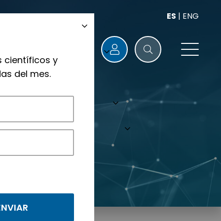
ES
|
ENG
 científicos y
as del mes.