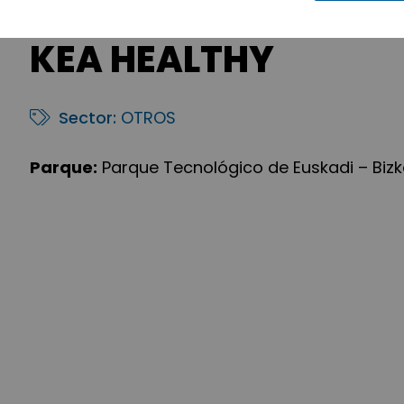
KEA HEALTHY
Sector:
OTROS
Parque:
Parque Tecnológico de Euskadi – Bizk