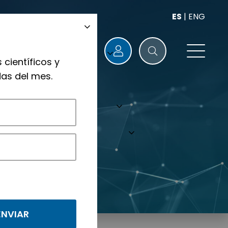
ES
|
ENG
 científicos y
as del mes.