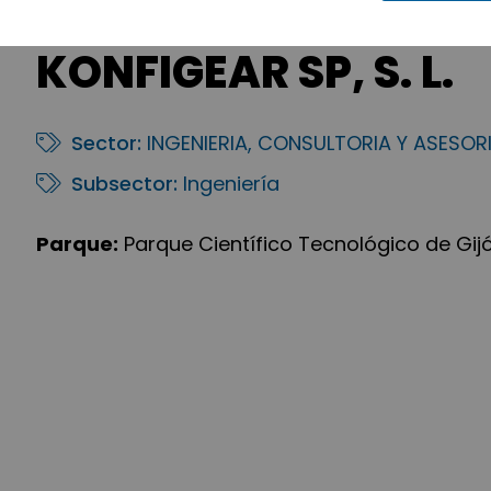
KONFIGEAR SP, S. L.
Sector:
INGENIERIA, CONSULTORIA Y ASESOR
Subsector:
Ingeniería
Parque:
Parque Científico Tecnológico de Gij