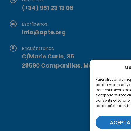
(+34) 951 23 13 06
Escríbenos
info@apte.org
Encuéntranos
C/Marie Curie, 35
29590 Campanillas, Málaga
Ge
Para ofrecer las me
para almacenar y/o 
consentimiento de 
comportamiento de n
consentir o retirar
características y f
ACEPTA