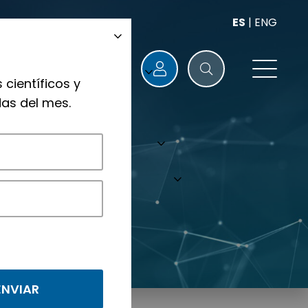
ES
|
ENG
 científicos y
as del mes.