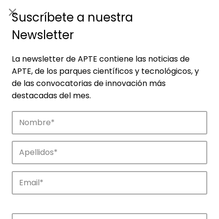
ES
|
ENG
Suscríbete a nuestra
Newsletter
La newsletter de APTE contiene las noticias de
APTE, de los parques científicos y tecnológicos, y
de las convocatorias de innovación más
destacadas del mes.
Empresas
Descubre las empresas que impulsan la
innovación en los parques de APTE.