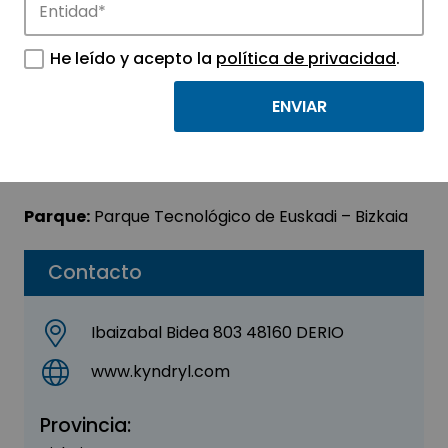
Kyndryl (IBM)
He leído y acepto la
política de privacidad
.
Sector:
INFORMACIÓN, INFORMÁTICA Y
TELECOMUNICACIONES
Subsector:
Programación y consultoría
informática
Parque:
Parque Tecnológico de Euskadi – Bizkaia
Contacto
Ibaizabal Bidea 803 48160 DERIO
www.kyndryl.com
Provincia: