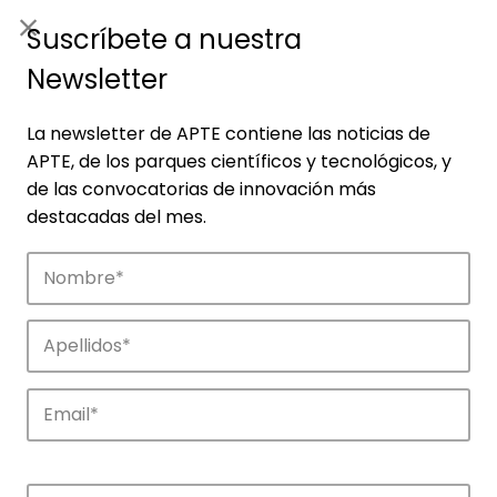
ES
|
ENG
Suscríbete a nuestra
Newsletter
La newsletter de APTE contiene las noticias de
APTE, de los parques científicos y tecnológicos, y
de las convocatorias de innovación más
destacadas del mes.
Empresas
Descubre las empresas que impulsan la
innovación en los parques de APTE.