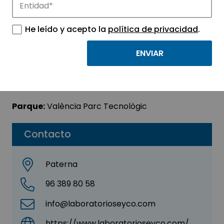
Laboratorios Eyco,
He leído y acepto la
política de privacidad
.
S.L.
Sector:
MEDICINA Y SALUD
Subsector:
Químico / Farmacéutico
Parque:
València Parc Tecnològic
Contacto
Paterna
96 389 80 58
info@laboratorioseyco.com
https://www.laboratorioseyco.com/