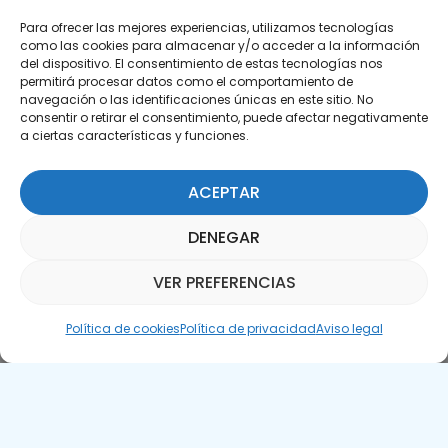
Para ofrecer las mejores experiencias, utilizamos tecnologías
como las cookies para almacenar y/o acceder a la información
del dispositivo. El consentimiento de estas tecnologías nos
permitirá procesar datos como el comportamiento de
Suscríbete a nuestra Newsletter
navegación o las identificaciones únicas en este sitio. No
consentir o retirar el consentimiento, puede afectar negativamente
a ciertas características y funciones.
SUSCRÍBETE AQUÍ
ACEPTAR
DENEGAR
VER PREFERENCIAS
Asistente Parquepedia
Política de cookies
Política de privacidad
Aviso legal
Aviso legal
Política de cookies
APTE © 2025 – Todos los derechos reservados