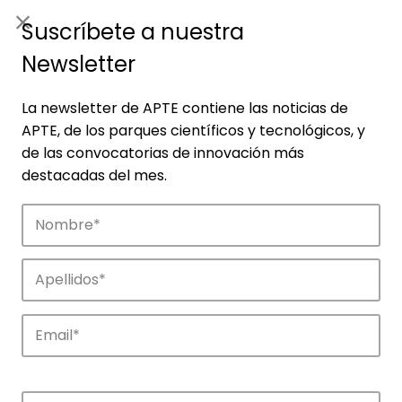
ES
|
ENG
Suscríbete a nuestra
Newsletter
La newsletter de APTE contiene las noticias de
APTE, de los parques científicos y tecnológicos, y
de las convocatorias de innovación más
destacadas del mes.
Empresas
Descubre las empresas que impulsan la
innovación en los parques de APTE.