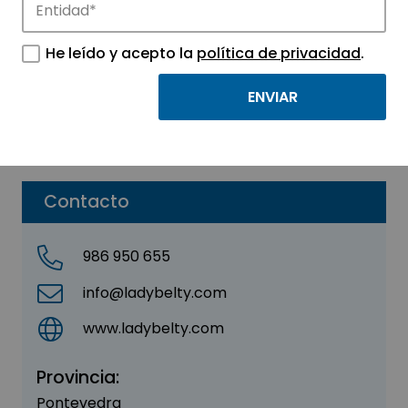
LADY BELTY SLU
He leído y acepto la
política de privacidad
.
Sector:
INDUSTRIAL
Subsector:
Industria Manufacturera
Parque:
Parque Tecnológico de Vigo
Contacto
986 950 655
info@ladybelty.com
www.ladybelty.com
Provincia:
Pontevedra