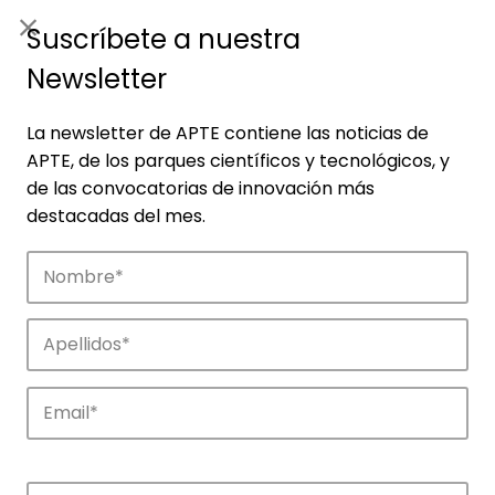
ES
|
ENG
Suscríbete a nuestra
Newsletter
La newsletter de APTE contiene las noticias de
APTE, de los parques científicos y tecnológicos, y
de las convocatorias de innovación más
destacadas del mes.
Empresas
Descubre las empresas que impulsan la
innovación en los parques de APTE.