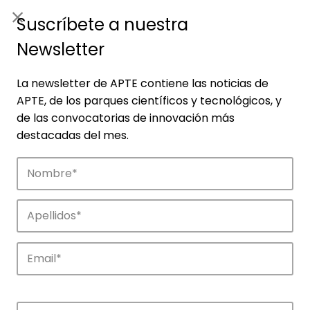
ES
|
ENG
Suscríbete a nuestra
Newsletter
La newsletter de APTE contiene las noticias de
APTE, de los parques científicos y tecnológicos, y
de las convocatorias de innovación más
destacadas del mes.
Empresas
Descubre las empresas que impulsan la
innovación en los parques de APTE.