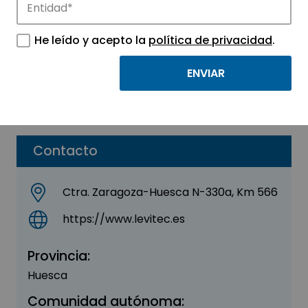
Levitec
He leído y acepto la
política de privacidad
.
Sector:
INGENIERIA, CONSULTORIA Y ASESORIA
Subsector:
Ingeniería
Parque:
Parque Tecnológico Walqa
Contacto
Ctra. Zaragoza-Huesca N-330a, Km 566
https://www.levitec.es
Provincia:
Huesca
Comunidad autónoma: