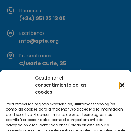
Llámanos
(+34) 951 23 13 06
Escríbenos
info@apte.org
Encuéntranos
C/Marie Curie, 35
29590 Campanillas, Málaga
Gestionar el
consentimiento de las
cookies
Para ofrecer las mejores experiencias, utilizamos tecnologías
como las cookies para almacenar y/o acceder a la información
del dispositivo. El consentimiento de estas tecnologías nos
Suscríbete a nuestra Newsletter
permitirá procesar datos como el comportamiento de
navegación o las identificaciones únicas en este sitio. No
consentir o retirar el consentimiento, puede afectar negativamente