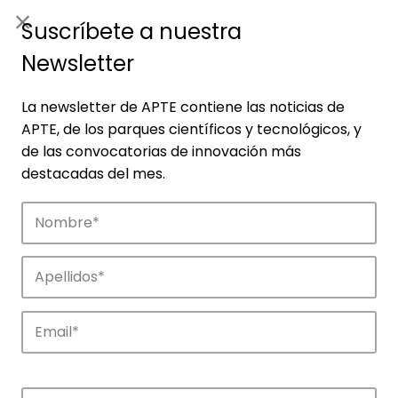
ES
|
ENG
Suscríbete a nuestra
Newsletter
La newsletter de APTE contiene las noticias de
APTE, de los parques científicos y tecnológicos, y
de las convocatorias de innovación más
destacadas del mes.
Empresas
Descubre las empresas que impulsan la
innovación en los parques de APTE.