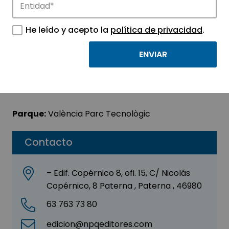
LIBRERIA VANAOL SL
He leído y acepto la
política de privacidad
.
Sector:
INFORMACIÓN, INFORMÁTICA Y
TELECOMUNICACIONES
Subsector:
Programación y consultoría
informática
Parque:
València Parc Tecnològic
Contacto
– Edif. Copérnico 8, ofi. 15, C/ Nicolás
Copérnico, 8 Paterna , Paterna , 46980
63 763 73 80
edicion@npqeditores.com