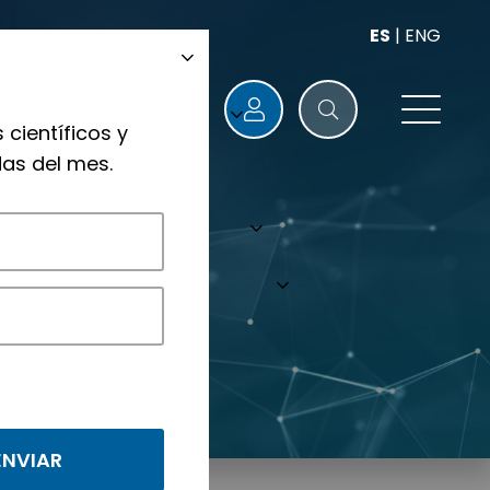
ES
|
ENG
 científicos y
as del mes.