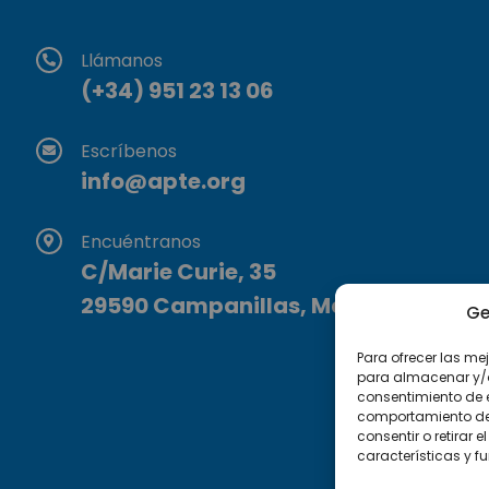
Llámanos
(+34) 951 23 13 06
Escríbenos
info@apte.org
Encuéntranos
C/Marie Curie, 35
29590 Campanillas, Málaga
Ge
Para ofrecer las me
para almacenar y/o 
consentimiento de 
comportamiento de n
consentir o retirar
características y f