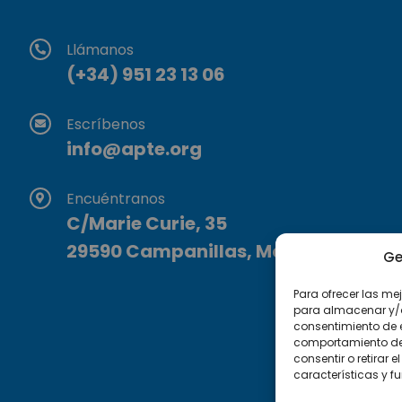
Llámanos
(+34) 951 23 13 06
Escríbenos
info@apte.org
Encuéntranos
C/Marie Curie, 35
29590 Campanillas, Málaga
Ge
Para ofrecer las me
para almacenar y/o 
consentimiento de 
comportamiento de n
consentir o retirar
características y f