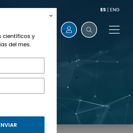
ES
|
ENG
 científicos y
as del mes.