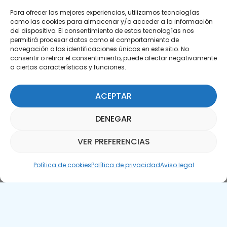
Para ofrecer las mejores experiencias, utilizamos tecnologías
como las cookies para almacenar y/o acceder a la información
del dispositivo. El consentimiento de estas tecnologías nos
permitirá procesar datos como el comportamiento de
Suscríbete a nuestra Newsletter
navegación o las identificaciones únicas en este sitio. No
consentir o retirar el consentimiento, puede afectar negativamente
a ciertas características y funciones.
SUSCRÍBETE AQUÍ
ACEPTAR
DENEGAR
VER PREFERENCIAS
Asistente Parquepedia
Política de cookies
Política de privacidad
Aviso legal
Aviso legal
Política de cookies
APTE © 2025 – Todos los derechos reservados