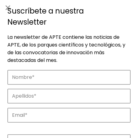
ES
|
ENG
Suscríbete a nuestra
Newsletter
La newsletter de APTE contiene las noticias de
APTE, de los parques científicos y tecnológicos, y
de las convocatorias de innovación más
destacadas del mes.
Empresas
Descubre las empresas que impulsan la
innovación en los parques de APTE.