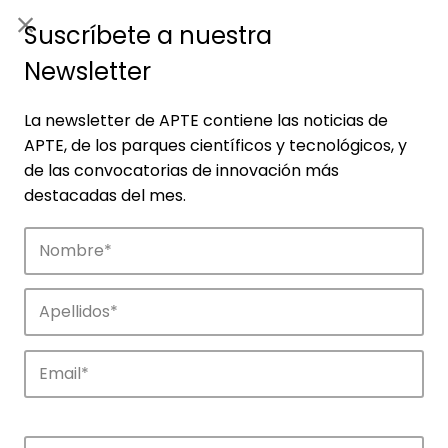
ES
|
ENG
Suscríbete a nuestra
Newsletter
La newsletter de APTE contiene las noticias de
APTE, de los parques científicos y tecnológicos, y
de las convocatorias de innovación más
destacadas del mes.
Empresas
Descubre las empresas que impulsan la
innovación en los parques de APTE.