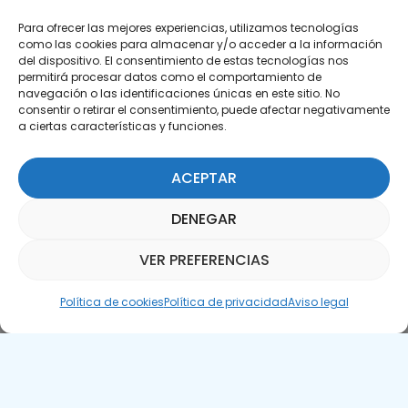
Para ofrecer las mejores experiencias, utilizamos tecnologías
como las cookies para almacenar y/o acceder a la información
del dispositivo. El consentimiento de estas tecnologías nos
permitirá procesar datos como el comportamiento de
Suscríbete a nuestra Newsletter
navegación o las identificaciones únicas en este sitio. No
consentir o retirar el consentimiento, puede afectar negativamente
a ciertas características y funciones.
SUSCRÍBETE AQUÍ
ACEPTAR
DENEGAR
VER PREFERENCIAS
Asistente Parquepedia
Política de cookies
Política de privacidad
Aviso legal
Aviso legal
Política de cookies
APTE © 2025 – Todos los derechos reservados