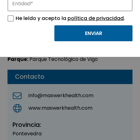
MAXWERK BIOTECH SL
He leído y acepto la
política de privacidad
.
Sector:
AGROALIMENTACIÓN -
BIOTECNOLOGÍA
Subsector:
Biotecnología
Parque:
Parque Tecnológico de Vigo
Contacto
info@maxwerkhealth.com
www.maxwerkhealth.com
Provincia:
Pontevedra