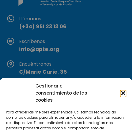
Llámanos
(+34) 951 23 13 06
Escríbenos
info@apte.org
Encuéntranos
C/Marie Curie, 35
29590 Campanillas, Málaga
Gestionar el
consentimiento de las
cookies
Para ofrecer las mejores experiencias, utilizamos tecnologías
como las cookies para almacenar y/o acceder a la información
del dispositivo. El consentimiento de estas tecnologías nos
permitirá procesar datos como el comportamiento de
Suscríbete a nuestra Newsletter