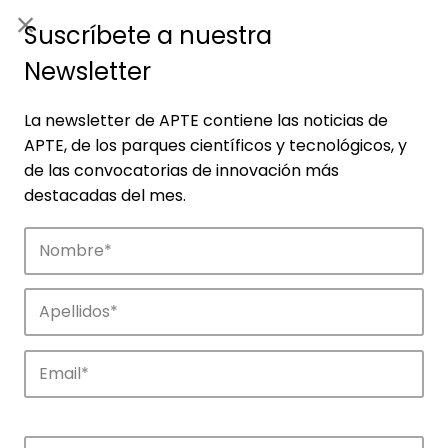
ES
|
ENG
Suscríbete a nuestra
Newsletter
La newsletter de APTE contiene las noticias de
APTE, de los parques científicos y tecnológicos, y
de las convocatorias de innovación más
destacadas del mes.
Empresas
Descubre las empresas que impulsan la
innovación en los parques de APTE.