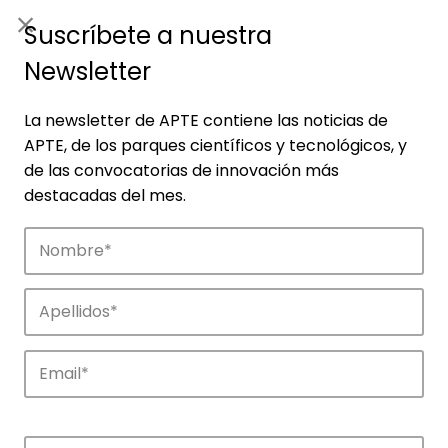
ES
|
ENG
Suscríbete a nuestra
Newsletter
La newsletter de APTE contiene las noticias de
APTE, de los parques científicos y tecnológicos, y
de las convocatorias de innovación más
destacadas del mes.
Empresas
Descubre las empresas que impulsan la
innovación en los parques de APTE.