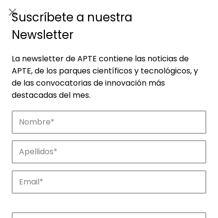
ES
|
ENG
Suscríbete a nuestra
Newsletter
La newsletter de APTE contiene las noticias de
APTE, de los parques científicos y tecnológicos, y
de las convocatorias de innovación más
destacadas del mes.
Empresas
Descubre las empresas que impulsan la
innovación en los parques de APTE.