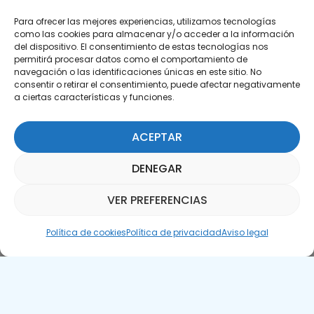
Para ofrecer las mejores experiencias, utilizamos tecnologías
como las cookies para almacenar y/o acceder a la información
del dispositivo. El consentimiento de estas tecnologías nos
permitirá procesar datos como el comportamiento de
Suscríbete a nuestra Newsletter
navegación o las identificaciones únicas en este sitio. No
consentir o retirar el consentimiento, puede afectar negativamente
a ciertas características y funciones.
SUSCRÍBETE AQUÍ
ACEPTAR
DENEGAR
VER PREFERENCIAS
Asistente Parquepedia
Política de cookies
Política de privacidad
Aviso legal
Aviso legal
Política de cookies
APTE © 2025 – Todos los derechos reservados