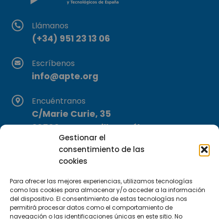
Llámanos
(+34) 951 23 13 06
Escríbenos
info@apte.org
Encuéntranos
C/Marie Curie, 35
29590 Campanillas, Málaga
Gestionar el
consentimiento de las
cookies
Para ofrecer las mejores experiencias, utilizamos tecnologías
como las cookies para almacenar y/o acceder a la información
del dispositivo. El consentimiento de estas tecnologías nos
permitirá procesar datos como el comportamiento de
Suscríbete a nuestra Newsletter
navegación o las identificaciones únicas en este sitio. No