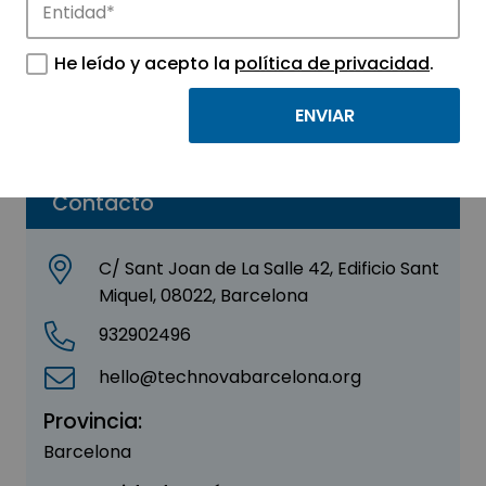
Mental Practice
He leído y acepto la
política de privacidad
.
Sector:
OTROS
Parque:
La Salle Technova Barcelona
Contacto
C/ Sant Joan de La Salle 42, Edificio Sant
Miquel, 08022, Barcelona
932902496
hello@technovabarcelona.org
Provincia:
Barcelona