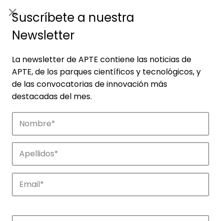
ES
|
ENG
Suscríbete a nuestra
Newsletter
La newsletter de APTE contiene las noticias de
APTE, de los parques científicos y tecnológicos, y
de las convocatorias de innovación más
destacadas del mes.
Empresas
Descubre las empresas que impulsan la
innovación en los parques de APTE.