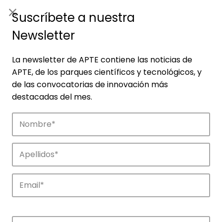
ES
|
ENG
Suscríbete a nuestra
Newsletter
La newsletter de APTE contiene las noticias de
APTE, de los parques científicos y tecnológicos, y
de las convocatorias de innovación más
destacadas del mes.
Empresas
Descubre las empresas que impulsan la
innovación en los parques de APTE.