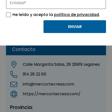
MERCOR TECRESA
He leído y acepto la
política de privacidad
.
Sector:
INDUSTRIAL
Subsector:
Tecnología industriales
Contacto
Calle Margarita Salas, 26 28919 Leganes
914 28 22 60
info@mercortecresa.com
https://mercortecresa.com/
Provincia: