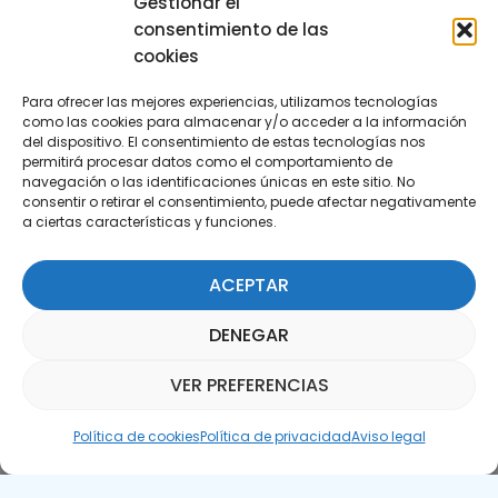
Gestionar el
consentimiento de las
cookies
Para ofrecer las mejores experiencias, utilizamos tecnologías
como las cookies para almacenar y/o acceder a la información
del dispositivo. El consentimiento de estas tecnologías nos
permitirá procesar datos como el comportamiento de
Suscríbete a nuestra Newsletter
navegación o las identificaciones únicas en este sitio. No
consentir o retirar el consentimiento, puede afectar negativamente
a ciertas características y funciones.
SUSCRÍBETE AQUÍ
ACEPTAR
DENEGAR
VER PREFERENCIAS
Asistente Parquepedia
Política de cookies
Política de privacidad
Aviso legal
Aviso legal