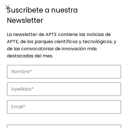
ES
|
ENG
Suscríbete a nuestra
Newsletter
La newsletter de APTE contiene las noticias de
APTE, de los parques científicos y tecnológicos, y
de las convocatorias de innovación más
destacadas del mes.
Empresas
Descubre las empresas que impulsan la
innovación en los parques de APTE.