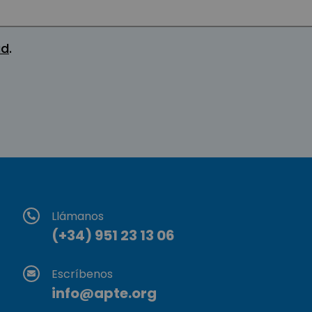
ad
.
Llámanos
(+34) 951 23 13 06
Escríbenos
info@apte.org