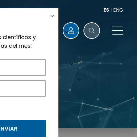
ES
|
ENG
 científicos y
as del mes.