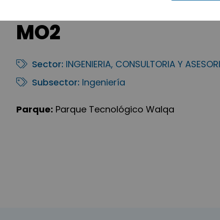
MO2
Sector:
INGENIERIA, CONSULTORIA Y ASESOR
Subsector:
Ingeniería
Parque:
Parque Tecnológico Walqa