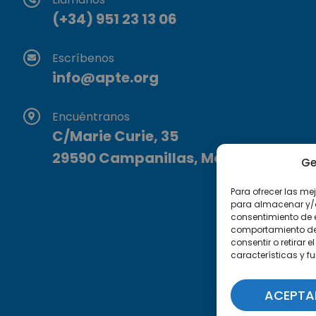
(+34) 951 23 13 06
Escríbenos
info@apte.org
Encuéntranos
C/Marie Curie, 35
29590 Campanillas, Málaga
Ge
Para ofrecer las me
para almacenar y/o 
consentimiento de 
comportamiento de n
consentir o retirar
características y f
ACEPTA