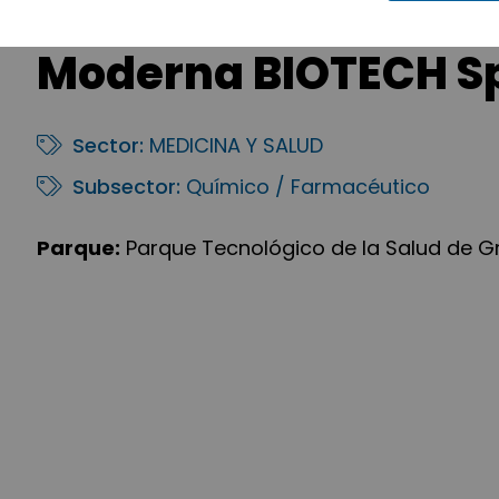
Moderna BIOTECH Spa
Sector:
MEDICINA Y SALUD
Subsector:
Químico / Farmacéutico
Parque:
Parque Tecnológico de la Salud de 