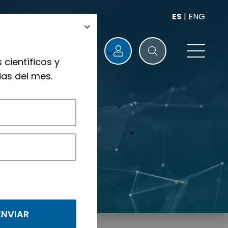
ES
|
ENG
 científicos y
as del mes.