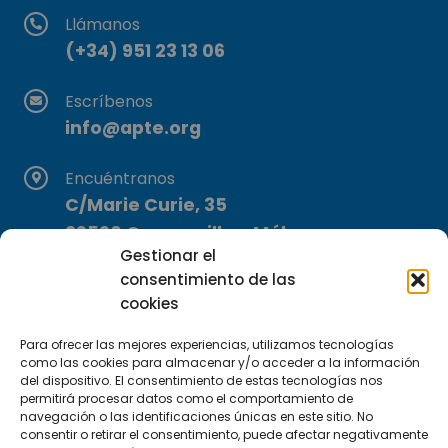
Llámanos
(+34) 951 23 13 06
Escríbenos
info@apte.org
Encuéntranos
C/Marie Curie, 35
29590 Campanillas, Málaga
Gestionar el
consentimiento de las
cookies
Para ofrecer las mejores experiencias, utilizamos tecnologías
como las cookies para almacenar y/o acceder a la información
del dispositivo. El consentimiento de estas tecnologías nos
Suscríbete a nuestra Newsletter
permitirá procesar datos como el comportamiento de
navegación o las identificaciones únicas en este sitio. No
consentir o retirar el consentimiento, puede afectar negativamente
SUSCRÍBETE AQUÍ