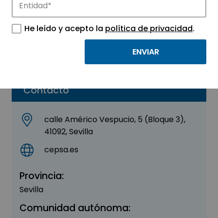
Moeve
He leído y acepto la
política de privacidad
.
Sector:
ENERGÍA - MEDIO AMBIENTE
Parque:
Sevilla TechPark
Contacto
calle Américo Vespucio, 5 (Bloque 3),
41092, Sevilla
cepsa.es
Provincia:
Sevilla
Comunidad autónoma: