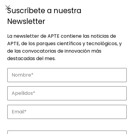
ES
|
ENG
Suscríbete a nuestra
Newsletter
La newsletter de APTE contiene las noticias de
APTE, de los parques científicos y tecnológicos, y
de las convocatorias de innovación más
destacadas del mes.
Empresas
Descubre las empresas que impulsan la
innovación en los parques de APTE.