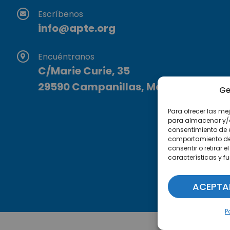
Escríbenos
info@apte.org
Encuéntranos
C/Marie Curie, 35
29590 Campanillas, Málaga
Ge
Para ofrecer las me
para almacenar y/o 
consentimiento de 
comportamiento de n
consentir o retirar
características y f
ACEPTA
P