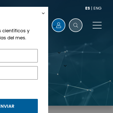
ES
|
ENG
 científicos y
as del mes.