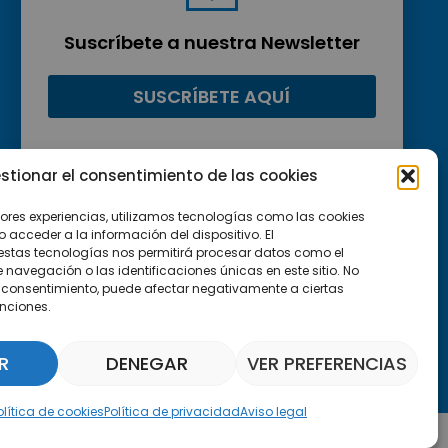
Suscríbete a nuestra Newsletter
SUSCRÍBETE AQUÍ
stionar el consentimiento de las cookies
jores experiencias, utilizamos tecnologías como las cookies
acceder a la información del dispositivo. El
estas tecnologías nos permitirá procesar datos como el
avegación o las identificaciones únicas en este sitio. No
 el consentimiento, puede afectar negativamente a ciertas
unciones.
R
DENEGAR
VER PREFERENCIAS
Asistente Parquepedia
olítica de cookies
Política de privacidad
Aviso legal
Aviso legal
Política de cookies