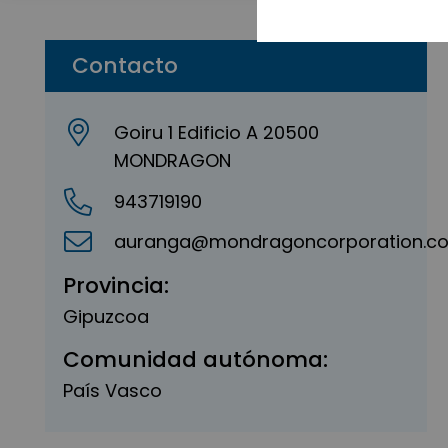
Contacto
Goiru 1 Edificio A 20500
MONDRAGON
943719190
auranga@mondragoncorporation.c
Provincia:
Gipuzcoa
Comunidad autónoma:
País Vasco