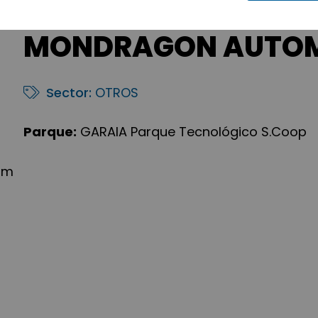
MONDRAGON AUTOMO
Sector:
OTROS
Parque:
GARAIA Parque Tecnológico S.Coop
om