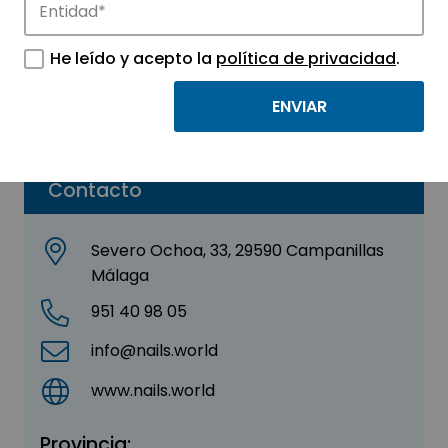
Nails World
He leído y acepto la
política de privacidad
.
Sector:
OTROS
Parque:
Málaga TechPark
Contacto
Severo Ochoa, 33, 29590 Campanillas
Málaga
951 40 98 05
info@nails.world
www.nails.world
Provincia: