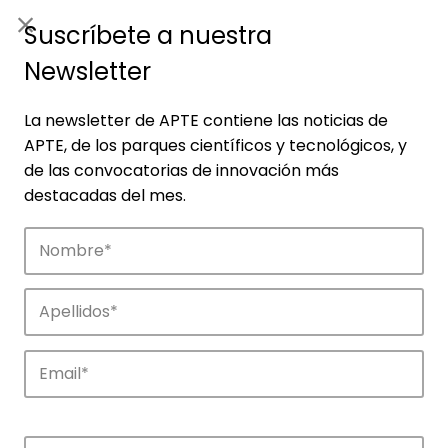
ES
|
ENG
Suscríbete a nuestra
Newsletter
La newsletter de APTE contiene las noticias de
APTE, de los parques científicos y tecnológicos, y
de las convocatorias de innovación más
destacadas del mes.
Empresas
Descubre las empresas que impulsan la
innovación en los parques de APTE.