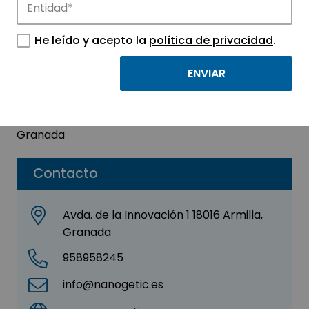
NANOGETIC, S.L.
He leído y acepto la
política de privacidad
.
Sector:
MEDICINA Y SALUD
Subsector:
Químico / Farmacéutico
Parque:
Parque Tecnológico de la Salud de
Granada
Contacto
Avda. de la Innovación 1 18016 Armilla,
Granada
958958245
info@nanogetic.es