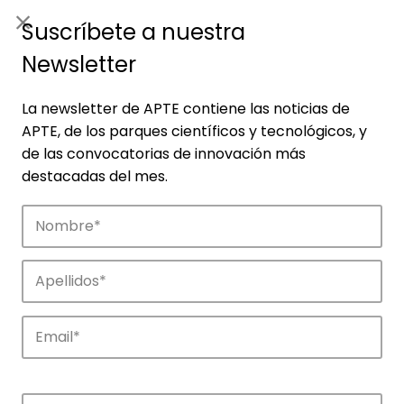
ES
|
ENG
Suscríbete a nuestra
Newsletter
La newsletter de APTE contiene las noticias de
APTE, de los parques científicos y tecnológicos, y
de las convocatorias de innovación más
destacadas del mes.
Empresas
Descubre las empresas que impulsan la
innovación en los parques de APTE.