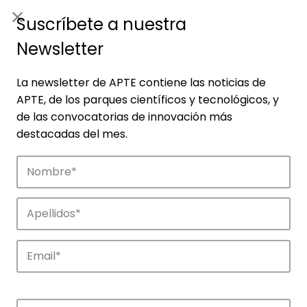
ES
|
ENG
Suscríbete a nuestra
Newsletter
La newsletter de APTE contiene las noticias de
APTE, de los parques científicos y tecnológicos, y
de las convocatorias de innovación más
destacadas del mes.
Empresas
Descubre las empresas que impulsan la
innovación en los parques de APTE.