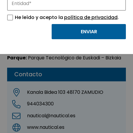
NAUTICAL
He leído y acepto la
política de privacidad
.
Sector:
INFORMACIÓN, INFORMÁTICA Y
TELECOMUNICACIONES
Subsector:
Telecomunicaciones
Parque:
Parque Tecnológico de Euskadi – Bizkaia
Contacto
Kanala Bidea 103 48170 ZAMUDIO
944034300
nautical@nautical.es
www.nautical.es