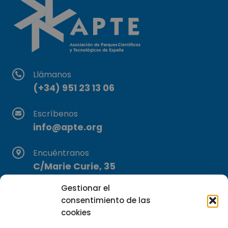
Llámanos
(+34) 951 23 13 06
Escríbenos
info@apte.org
Encuéntranos
C/Marie Curie, 35
29590 Campanillas, Málaga
Gestionar el
consentimiento de las
cookies