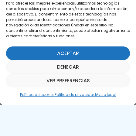
Para ofrecer las mejores experiencias, utilizamos tecnologías
como las cookies para almacenar y/o acceder a la información
del dispositivo. El consentimiento de estas tecnologías nos
permitirá procesar datos como el comportamiento de
Suscríbete a nuestra Newsletter
navegación o las identificaciones únicas en este sitio. No
consentir o retirar el consentimiento, puede afectar negativamente
SUSCRÍBETE AQUÍ
a ciertas características y funciones.
ACEPTAR
DENEGAR
VER PREFERENCIAS
Asistente Parquepedia
Política de cookies
Política de privacidad
Aviso legal
Aviso legal
Política de cookies
APTE © 2025 – Todos los derechos reservados