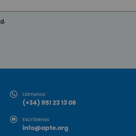
ad
.
Llámanos
(+34) 951 23 13 06
Escríbenos
info@apte.org