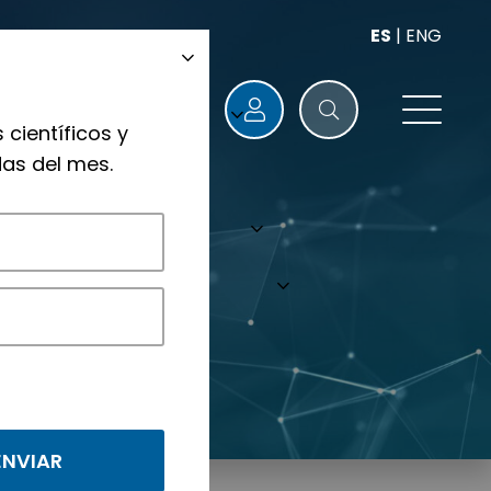
ES
|
ENG
 científicos y
as del mes.