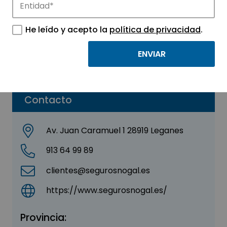
NOGAL SEGUROS
He leído y acepto la
política de privacidad
.
Sector:
OTROS
Subsector:
Servicios no tecnológicos
Contacto
Av. Juan Caramuel 1 28919 Leganes
913 64 99 89
clientes@segurosnogal.es
https://www.segurosnogal.es/
Provincia: