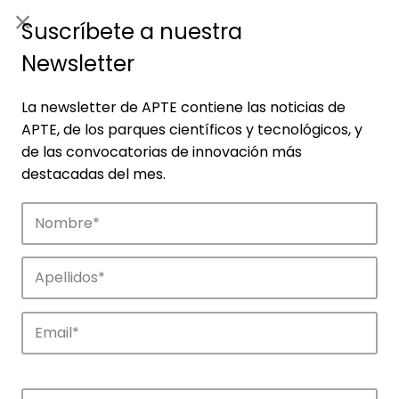
ES
|
ENG
Suscríbete a nuestra
Newsletter
La newsletter de APTE contiene las noticias de
APTE, de los parques científicos y tecnológicos, y
de las convocatorias de innovación más
destacadas del mes.
Empresas
Descubre las empresas que impulsan la
innovación en los parques de APTE.