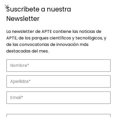
ES
|
ENG
Suscríbete a nuestra
Newsletter
La newsletter de APTE contiene las noticias de
APTE, de los parques científicos y tecnológicos, y
de las convocatorias de innovación más
destacadas del mes.
Empresas
Descubre las empresas que impulsan la
innovación en los parques de APTE.