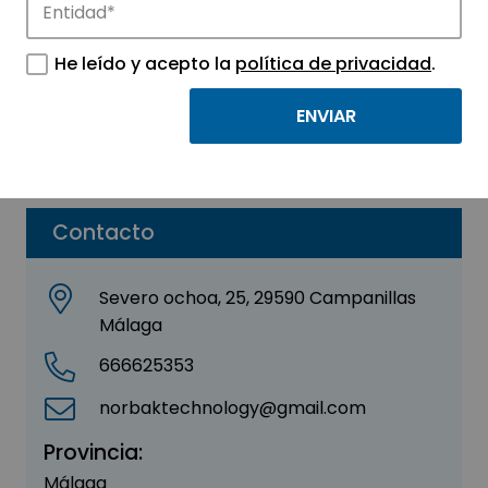
Norbak Technology
He leído y acepto la
política de privacidad
.
Sector:
INFORMACIÓN, INFORMÁTICA Y
TELECOMUNICACIONES
Parque:
Málaga TechPark
Contacto
Severo ochoa, 25, 29590 Campanillas
Málaga
666625353
norbaktechnology@gmail.com
Provincia:
Málaga