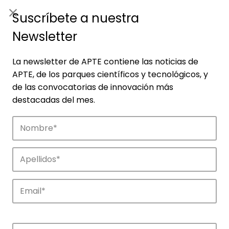
ES
|
ENG
Suscríbete a nuestra
Newsletter
La newsletter de APTE contiene las noticias de
APTE, de los parques científicos y tecnológicos, y
de las convocatorias de innovación más
destacadas del mes.
Empresas
Descubre las empresas que impulsan la
innovación en los parques de APTE.