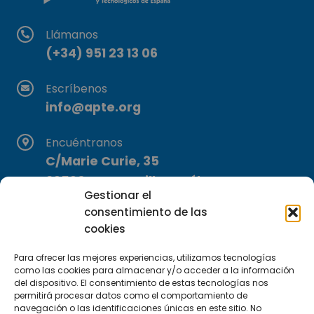
Llámanos
(+34) 951 23 13 06
Escríbenos
info@apte.org
Encuéntranos
C/Marie Curie, 35
29590 Campanillas, Málaga
Gestionar el
consentimiento de las
cookies
Para ofrecer las mejores experiencias, utilizamos tecnologías
como las cookies para almacenar y/o acceder a la información
del dispositivo. El consentimiento de estas tecnologías nos
permitirá procesar datos como el comportamiento de
Suscríbete a nuestra Newsletter
navegación o las identificaciones únicas en este sitio. No