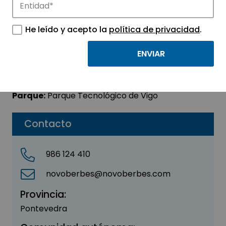
NOVOBERBÉS SL
He leído y acepto la
política de privacidad
.
Sector:
AGROALIMENTACIÓN -
BIOTECNOLOGÍA
Subsector:
Agroalimentación
Parque:
Parque Tecnológico de Vigo
Contacto
986 124 410
novoberbes@novoberbes.com
Provincia:
Pontevedra