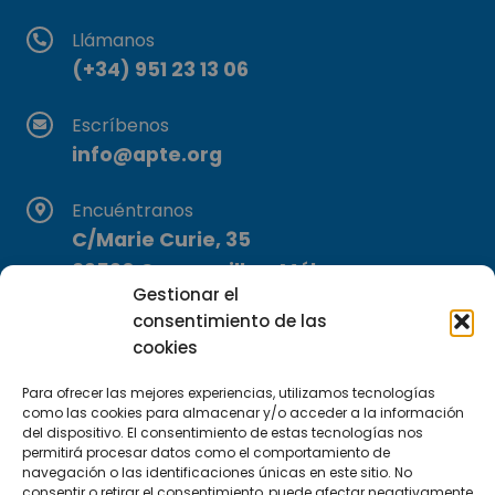
Llámanos
(+34) 951 23 13 06
Escríbenos
info@apte.org
Encuéntranos
C/Marie Curie, 35
29590 Campanillas, Málaga
Gestionar el
consentimiento de las
cookies
Para ofrecer las mejores experiencias, utilizamos tecnologías
como las cookies para almacenar y/o acceder a la información
del dispositivo. El consentimiento de estas tecnologías nos
Suscríbete a nuestra Newsletter
permitirá procesar datos como el comportamiento de
navegación o las identificaciones únicas en este sitio. No
consentir o retirar el consentimiento, puede afectar negativamente