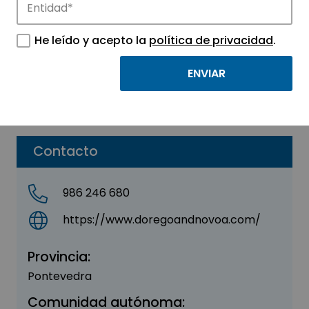
OPENZIP SL
He leído y acepto la
política de privacidad
.
Sector:
INDUSTRIAL
Subsector:
Industria Manufacturera
Parque:
Parque Tecnológico de Vigo
Contacto
986 246 680
https://www.doregoandnovoa.com/
Provincia:
Pontevedra
Comunidad autónoma: