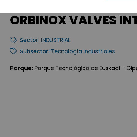
ORBINOX VALVES IN
Sector:
INDUSTRIAL
Subsector:
Tecnología industriales
Parque:
Parque Tecnológico de Euskadi – Gi