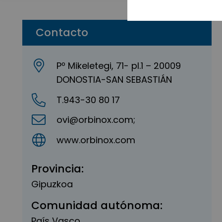
Contacto
Pº Mikeletegi, 71- pl.1 – 20009
DONOSTIA-SAN SEBASTIÁN
T.943-30 80 17
ovi@orbinox.com;
www.orbinox.com
Provincia:
Gipuzkoa
Comunidad autónoma:
País Vasco