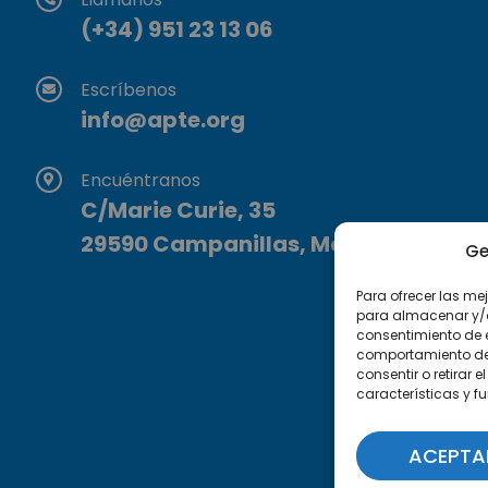
(+34) 951 23 13 06
Escríbenos
info@apte.org
Encuéntranos
C/Marie Curie, 35
29590 Campanillas, Málaga
Ge
Para ofrecer las me
para almacenar y/o 
consentimiento de 
comportamiento de n
consentir o retirar
características y f
ACEPTA