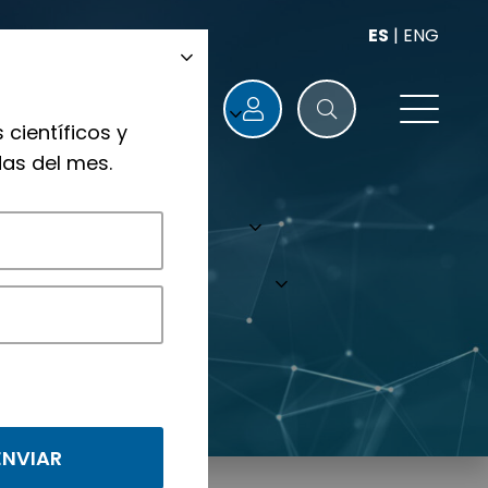
ES
|
ENG
 científicos y
as del mes.