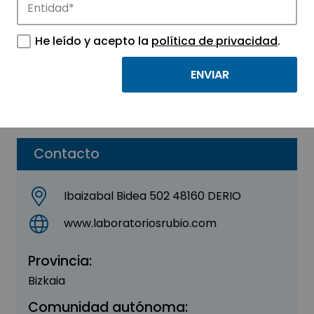
OWL Metabolomics
He leído y acepto la
política de privacidad
.
Sector:
MEDICINA Y SALUD
Subsector:
Químico / Farmacéutico
Parque:
Parque Tecnológico de Euskadi – Bizkaia
Contacto
Ibaizabal Bidea 502 48160 DERIO
www.laboratoriosrubio.com
Provincia:
Bizkaia
Comunidad autónoma: