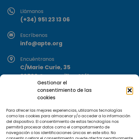
Llámanos
(+34) 951 23 13 06
Escríbenos
info@apte.org
Encuéntranos
C/Marie Curie, 35
29590 Campanillas, Málaga
Gestionar el
consentimiento de las
cookies
Para ofrecer las mejores experiencias, utilizamos tecnologías
como las cookies para almacenar y/o acceder a la información
del dispositivo. El consentimiento de estas tecnologías nos
Suscríbete a nuestra Newsletter
permitirá procesar datos como el comportamiento de
navegación o las identificaciones únicas en este sitio. No
consentir o retirar el consentimiento, puede afectar negativamente