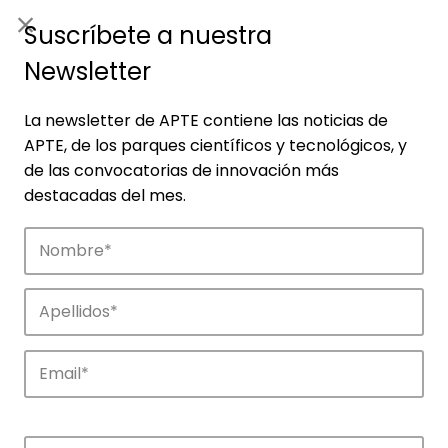
ES
|
ENG
Suscríbete a nuestra
Newsletter
La newsletter de APTE contiene las noticias de
APTE, de los parques científicos y tecnológicos, y
de las convocatorias de innovación más
destacadas del mes.
Empresas
Descubre las empresas que impulsan la
innovación en los parques de APTE.